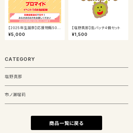
【2025年生誕祭】応援物販500
【塩野真那】缶バッチ4個セット
0円
¥5,000
¥1,500
CATEGORY
塩野真那
市ノ瀬瑠莉
商品一覧に戻る