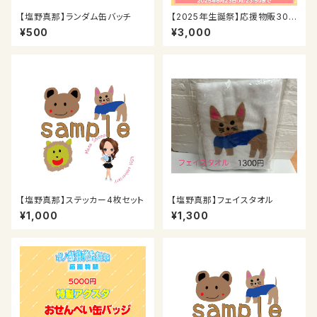
【塩野真那】ランダム缶バッチ
【2025年生誕祭】応援物販300
0円
¥500
¥3,000
【塩野真那】ステッカー4枚セット
【塩野真那】フェイスタオル
¥1,000
¥1,300